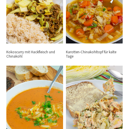
Kokoscurry mit Hackfleisch und
Karotten-Chinakohltopf für kalte
Chinakohl
Tage