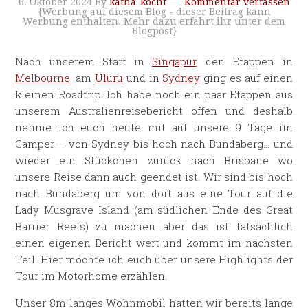
6. Oktober 2024
By
katha-kocht
Kommentar verfassen
{Werbung auf diesem Blog - dieser Beitrag kann
Werbung enthalten. Mehr dazu erfahrt ihr unter dem
Blogpost}
Nach unserem Start in
Singapur
, den Etappen in
Melbourne
, am
Uluru
und in
Sydney
ging es auf einen
kleinen Roadtrip. Ich habe noch ein paar Etappen aus
unserem Australienreisebericht offen und deshalb
nehme ich euch heute mit auf unsere 9 Tage im
Camper – von Sydney bis hoch nach Bundaberg… und
wieder ein Stückchen zurück nach Brisbane wo
unsere Reise dann auch geendet ist. Wir sind bis hoch
nach Bundaberg um von dort aus eine Tour auf die
Lady Musgrave Island (am südlichen Ende des Great
Barrier Reefs) zu machen aber das ist tatsächlich
einen eigenen Bericht wert und kommt im nächsten
Teil. Hier möchte ich euch über unsere Highlights der
Tour im Motorhome erzählen.
Unser 8m langes Wohnmobil hatten wir bereits lange