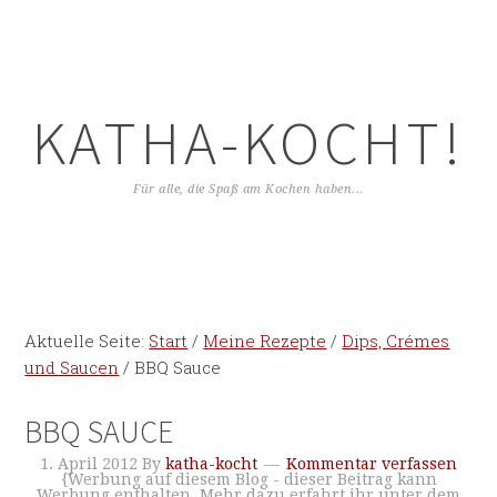
KATHA-KOCHT!
Für alle, die Spaß am Kochen haben...
Aktuelle Seite:
Start
/
Meine Rezepte
/
Dips, Crémes
und Saucen
/
BBQ Sauce
BBQ SAUCE
1. April 2012
By
katha-kocht
Kommentar verfassen
{Werbung auf diesem Blog - dieser Beitrag kann
Werbung enthalten. Mehr dazu erfahrt ihr unter dem