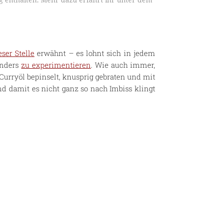
 enthalten. Mehr dazu erfahrt ihr unter dem
eser Stelle
erwähnt – es lohnt sich in jedem
anders
zu experimentieren
. Wie auch immer,
Curryöl bepinselt, knusprig gebraten und mit
d damit es nicht ganz so nach Imbiss klingt