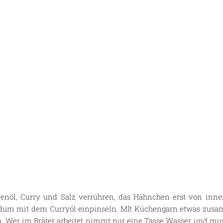
nöl, Curry und Salz verrühren, das Hähnchen erst von innen
ndum mit dem Curryöl einpinseln. MIt Küchengarn etwas zusa
n. Wer im Bräter arbeitet nimmt nur eine Tasse Wasser und m