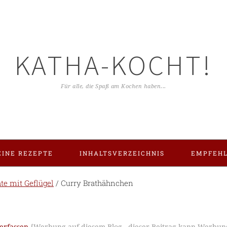
KATHA-KOCHT!
Für alle, die Spaß am Kochen haben...
INE REZEPTE
INHALTSVERZEICHNIS
EMPFEH
te mit Geflügel
/
Curry Brathähnchen