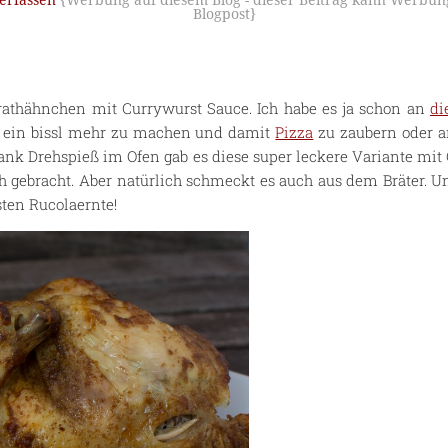
erfassen
{Werbung auf diesem Blog - dieser Beitrag kann Werbung
Blogpost}
Brathähnchen mit Currywurst Sauce. Ich habe es ja schon an
di
t ein bissl mehr zu machen und damit
Pizza
zu zaubern oder 
ank Drehspieß im Ofen gab es diese super leckere Variante mit 
 gebracht. Aber natürlich schmeckt es auch aus dem Bräter. Un
sten Rucolaernte!