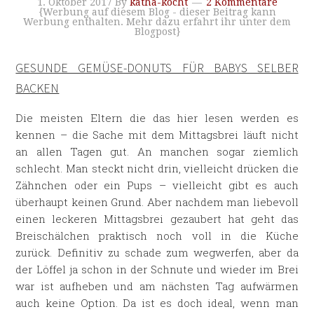
1. Oktober 2017
By
katha-kocht
2 Kommentare
{Werbung auf diesem Blog - dieser Beitrag kann
Werbung enthalten. Mehr dazu erfahrt ihr unter dem
Blogpost}
GESUNDE GEMÜSE-DONUTS FÜR BABYS SELBER
BACKEN
Die meisten Eltern die das hier lesen werden es
kennen – die Sache mit dem Mittagsbrei läuft nicht
an allen Tagen gut. An manchen sogar ziemlich
schlecht. Man steckt nicht drin, vielleicht drücken die
Zähnchen oder ein Pups – vielleicht gibt es auch
überhaupt keinen Grund. Aber nachdem man liebevoll
einen leckeren Mittagsbrei gezaubert hat geht das
Breischälchen praktisch noch voll in die Küche
zurück. Definitiv zu schade zum wegwerfen, aber da
der Löffel ja schon in der Schnute und wieder im Brei
war ist aufheben und am nächsten Tag aufwärmen
auch keine Option. Da ist es doch ideal, wenn man