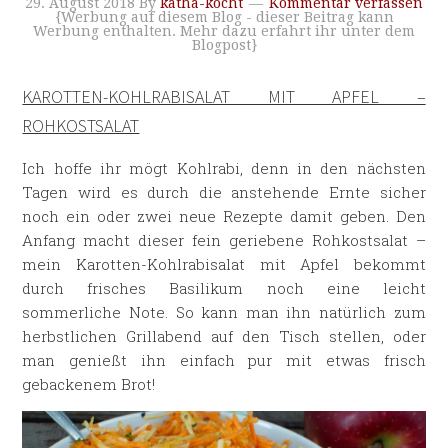
29. August 2018
By
katha-kocht
Kommentar verfassen
{Werbung auf diesem Blog - dieser Beitrag kann
Werbung enthalten. Mehr dazu erfahrt ihr unter dem
Blogpost}
KAROTTEN-KOHLRABISALAT MIT APFEL –
ROHKOSTSALAT
Ich hoffe ihr mögt Kohlrabi, denn in den nächsten
Tagen wird es durch die anstehende Ernte sicher
noch ein oder zwei neue Rezepte damit geben. Den
Anfang macht dieser fein geriebene Rohkostsalat –
mein Karotten-Kohlrabisalat mit Apfel bekommt
durch frisches Basilikum noch eine leicht
sommerliche Note. So kann man ihn natürlich zum
herbstlichen Grillabend auf den Tisch stellen, oder
man genießt ihn einfach pur mit etwas frisch
gebackenem Brot!