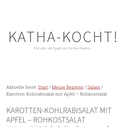
KATHA-KOCHT!
Für alle, die Spaß am Kochen haben...
Aktuelle Seite:
Start
/
Meine Rezepte
/
Salate
/
Karotten-Kohlrabisalat mit Apfel – Rohkostsalat
KAROTTEN-KOHLRABISALAT MIT
APFEL – ROHKOSTSALAT