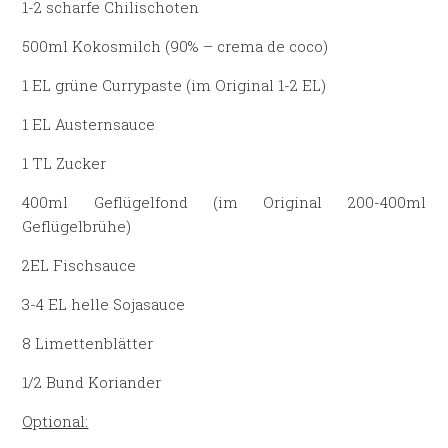
1-2 scharfe Chilischoten
500ml Kokosmilch (90% – crema de coco)
1 EL grüne Currypaste (im Original 1-2 EL)
1 EL Austernsauce
1 TL Zucker
400ml Geflügelfond (im Original 200-400ml
Geflügelbrühe)
2EL Fischsauce
3-4 EL helle Sojasauce
8 Limettenblätter
1/2 Bund Koriander
Optional: