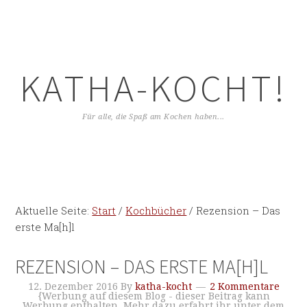
KATHA-KOCHT!
Für alle, die Spaß am Kochen haben...
Aktuelle Seite:
Start
/
Kochbücher
/
Rezension – Das
erste Ma[h]l
REZENSION – DAS ERSTE MA[H]L
12. Dezember 2016
By
katha-kocht
2 Kommentare
{Werbung auf diesem Blog - dieser Beitrag kann
Werbung enthalten. Mehr dazu erfahrt ihr unter dem