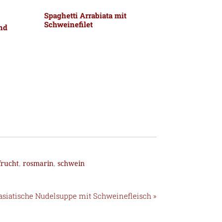
Spaghetti Arrabiata mit
Schweinefilet
und
frucht
,
rosmarin
,
schwein
 asiatische Nudelsuppe mit Schweinefleisch »