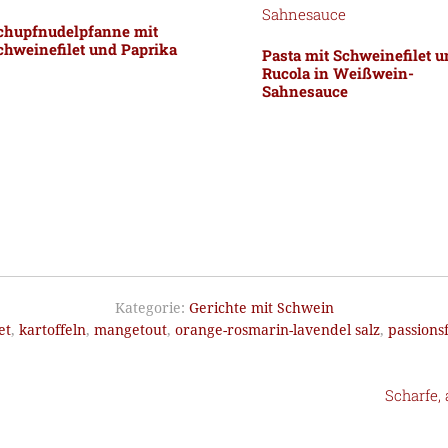
chupfnudelpfanne mit
chweinefilet und Paprika
Pasta mit Schweinefilet 
Rucola in Weißwein-
Sahnesauce
Kategorie:
Gerichte mit Schwein
let
,
kartoffeln
,
mangetout
,
orange-rosmarin-lavendel salz
,
passions
Scharfe,