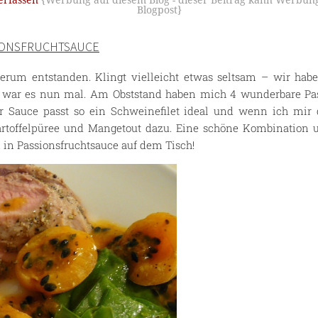
rfassen
{Werbung auf diesem Blog - dieser Beitrag kann Werbung
Blogpost}
SIONSFRUCHTSAUCE
erum entstanden. Klingt vielleicht etwas seltsam – wir habe
o war es nun mal. Am Obststand haben mich 4 wunderbare Pas
er Sauce passt so ein Schweinefilet ideal und wenn ich mir
artoffelpüree und Mangetout dazu. Eine schöne Kombination 
 in Passionsfruchtsauce auf dem Tisch!