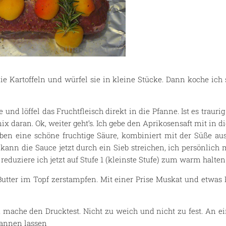
ie Kartoffeln und würfel sie in kleine Stücke. Dann koche ich 
e und löffel das Fruchtfleisch direkt in die Pfanne. Ist es traur
nix daran. Ok, weiter geht’s. Ich gebe den Aprikosensaft mit in di
geben eine schöne fruchtige Säure, kombiniert mit der Süße a
ann die Sauce jetzt durch ein Sieb streichen, ich persönlich
reduziere ich jetzt auf Stufe 1 (kleinste Stufe) zum warm halten
 Butter im Topf zerstampfen. Mit einer Prise Muskat und etwas
d mache den Drucktest. Nicht zu weich und nicht zu fest. An e
pannen lassen