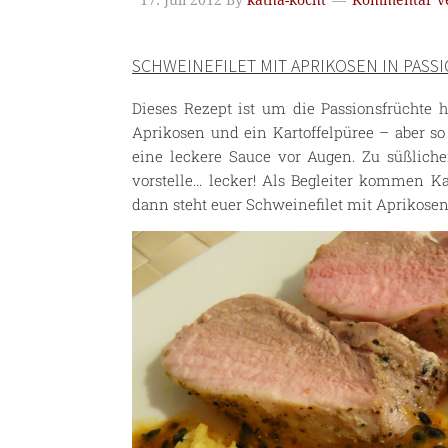
17. Juli 2012
By
katha-kocht
Kommentar ve
SCHWEINEFILET MIT APRIKOSEN IN PAS
Dieses Rezept ist um die Passionsfrüchte h
Aprikosen und ein Kartoffelpüree – aber s
eine leckere Sauce vor Augen. Zu süßlich
vorstelle… lecker! Als Begleiter kommen K
dann steht euer Schweinefilet mit Aprikosen