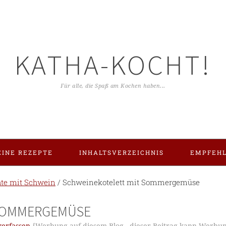
KATHA-KOCHT!
Für alle, die Spaß am Kochen haben...
INE REZEPTE
INHALTSVERZEICHNIS
EMPFEH
hte mit Schwein
/
Schweinekotelett mit Sommergemüse
SOMMERGEMÜSE