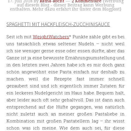
17. Juli 2018
By
katha-kocht
2 Kommentare
{Werbung
auf diesem Blog - dieser Beitrag kann Werbung
enthalten. Mehr dazu erfahrt ihr unter dem Blogpost}
SPAGHETTI MIT HACKFLEISCH-ZUCCHINISAUCE
Seit ich mit
WeightWatchers
* Punkte zähle gibt es bei
uns tatsächlich etwas seltener Nudeln – nicht weil
ich sie weniger gerne esse oder essen dürfte, aber das
Ganze ist ja eine bewusste Ernährungsumstellung und
in den letzten zwei Jahren habe ich es mir doch ganz
schön angewöhnt eine Pasta einfach nur deshalb zu
machen weil die Rezepte fast immer schnell
gezaubert sind und ich eigentlich immer Zutaten für
ein leckeres Nudelgericht im Haus habe. Bequem halt,
aber leider auch oft sehr gehaltvoll. Das ist dann auch
entsprechend auf die Hüfte gegangen, was natürlich
nicht zuletzt auch an meiner großen Pastaliebe in
Kombination mit großen Pastatellern lag – ihr wisst
schon was ich meine. Wie dem auch sei, für diese