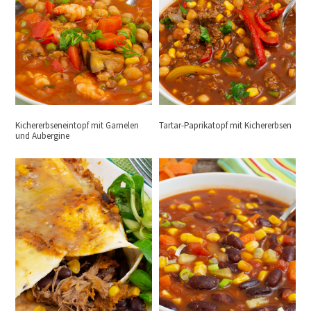
Kichererbseneintopf mit Garnelen
Tartar-Paprikatopf mit Kichererbsen
und Aubergine