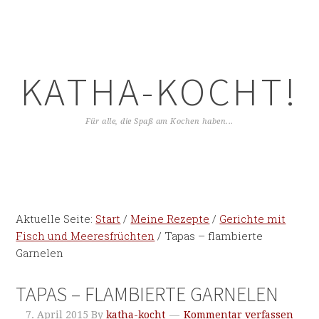
KATHA-KOCHT!
Für alle, die Spaß am Kochen haben...
Aktuelle Seite:
Start
/
Meine Rezepte
/
Gerichte mit
Fisch und Meeresfrüchten
/
Tapas – flambierte
Garnelen
TAPAS – FLAMBIERTE GARNELEN
7. April 2015
By
katha-kocht
Kommentar verfassen