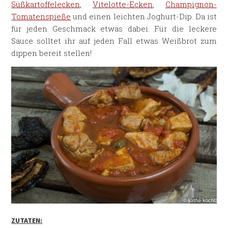
Süßkartoffelecken
,
Vitelotte-Ecken
,
Champignon-
Tomatenspieße
und einen leichten Joghurt-Dip. Da ist
für jeden Geschmack etwas dabei. Für die leckere
Sauce solltet ihr auf jeden Fall etwas Weißbrot zum
dippen bereit stellen!
ZUTATEN: