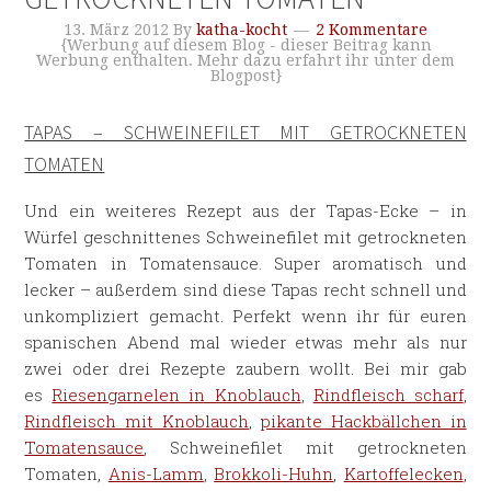
13. März 2012
By
katha-kocht
2 Kommentare
{Werbung auf diesem Blog - dieser Beitrag kann
Werbung enthalten. Mehr dazu erfahrt ihr unter dem
Blogpost}
TAPAS – SCHWEINEFILET MIT GETROCKNETEN
TOMATEN
Und ein weiteres Rezept aus der Tapas-Ecke – in
Würfel geschnittenes Schweinefilet mit getrockneten
Tomaten in Tomatensauce. Super aromatisch und
lecker – außerdem sind diese Tapas recht schnell und
unkompliziert gemacht. Perfekt wenn ihr für euren
spanischen Abend mal wieder etwas mehr als nur
zwei oder drei Rezepte zaubern wollt. Bei mir gab
es
Riesengarnelen in Knoblauch
,
Rindfleisch scharf
,
Rindfleisch mit Knoblauch
,
pikante Hackbällchen in
Tomatensauce
, Schweinefilet mit getrockneten
Tomaten,
Anis-Lamm
,
Brokkoli-Huhn
,
Kartoffelecken
,