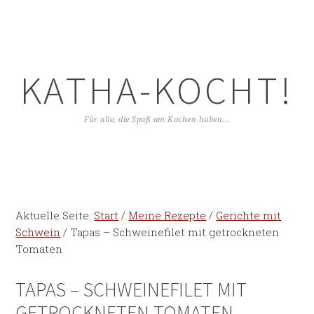
KATHA-KOCHT!
Für alle, die Spaß am Kochen haben...
Aktuelle Seite:
Start
/
Meine Rezepte
/
Gerichte mit
Schwein
/
Tapas – Schweinefilet mit getrockneten
Tomaten
TAPAS – SCHWEINEFILET MIT
GETROCKNETEN TOMATEN