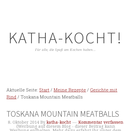
KATHA-KOCHT!
Für alle, die Spaß am Kochen haben...
Aktuelle Seite:
Start
/
Meine Rezepte
/
Gerichte mit
Rind
/
Toskana Mountain Meatballs
TOSKANA MOUNTAIN MEATBALLS
8. Oktober 2014
By
katha-kocht
Kommentar verfassen
{Werbung auf diesem Blog - dieser Beitrag kann
Werbung enthalten. Mehr dazu erfahrt ihr unter dem