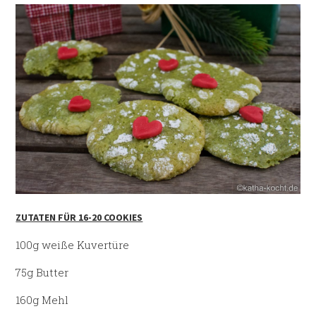
ZUTATEN FÜR 16-20 COOKIES
100g weiße Kuvertüre
75g Butter
160g Mehl