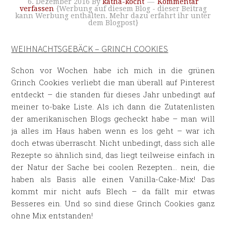
6. Dezember 2016
By
katha-kocht
Kommentar
verfassen
{Werbung auf diesem Blog - dieser Beitrag
kann Werbung enthalten. Mehr dazu erfahrt ihr unter
dem Blogpost}
WEIHNACHTSGEBÄCK – GRINCH COOKIES
Schon vor Wochen habe ich mich in die grünen
Grinch Cookies verliebt die man überall auf Pinterest
entdeckt – die standen für dieses Jahr unbedingt auf
meiner to-bake Liste. Als ich dann die Zutatenlisten
der amerikanischen Blogs gecheckt habe – man will
ja alles im Haus haben wenn es los geht – war ich
doch etwas überrascht. Nicht unbedingt, dass sich alle
Rezepte so ähnlich sind, das liegt teilweise einfach in
der Natur der Sache bei coolen Rezepten… nein, die
haben als Basis alle einen Vanilla-Cake-Mix! Das
kommt mir nicht aufs Blech – da fällt mir etwas
Besseres ein. Und so sind diese Grinch Cookies ganz
ohne Mix entstanden!