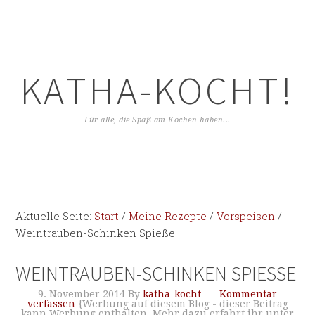
KATHA-KOCHT!
Für alle, die Spaß am Kochen haben...
Aktuelle Seite:
Start
/
Meine Rezepte
/
Vorspeisen
/
Weintrauben-Schinken Spieße
WEINTRAUBEN-SCHINKEN SPIESSE
9. November 2014
By
katha-kocht
Kommentar
verfassen
{Werbung auf diesem Blog - dieser Beitrag
kann Werbung enthalten. Mehr dazu erfahrt ihr unter