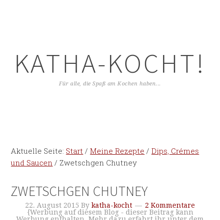
KATHA-KOCHT!
Für alle, die Spaß am Kochen haben...
Aktuelle Seite:
Start
/
Meine Rezepte
/
Dips, Crémes
und Saucen
/
Zwetschgen Chutney
ZWETSCHGEN CHUTNEY
22. August 2015
By
katha-kocht
2 Kommentare
{Werbung auf diesem Blog - dieser Beitrag kann
Werbung enthalten. Mehr dazu erfahrt ihr unter dem