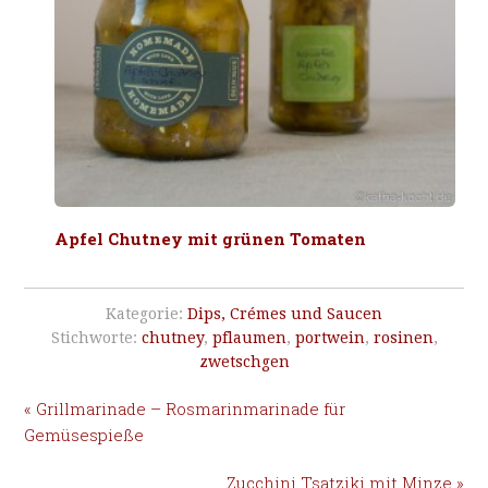
Apfel Chutney mit grünen Tomaten
Kategorie:
Dips, Crémes und Saucen
Stichworte:
chutney
,
pflaumen
,
portwein
,
rosinen
,
zwetschgen
« Grillmarinade – Rosmarinmarinade für
Gemüsespieße
Zucchini Tsatziki mit Minze »