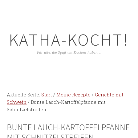
KATHA-KOCHT!
Für alle, die Spaß am Kochen haben...
Aktuelle Seite:
Start
/
Meine Rezepte
/
Gerichte mit
Schwein
/
Bunte Lauch-Kartoffelpfanne mit
Schnitzelstreifen
BUNTE LAUCH-KARTOFFELPFANNE
MIT SCHNITZELSTREIFEN