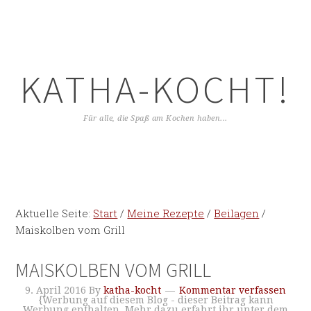
KATHA-KOCHT!
Für alle, die Spaß am Kochen haben...
Aktuelle Seite:
Start
/
Meine Rezepte
/
Beilagen
/
Maiskolben vom Grill
MAISKOLBEN VOM GRILL
9. April 2016
By
katha-kocht
Kommentar verfassen
{Werbung auf diesem Blog - dieser Beitrag kann
Werbung enthalten. Mehr dazu erfahrt ihr unter dem