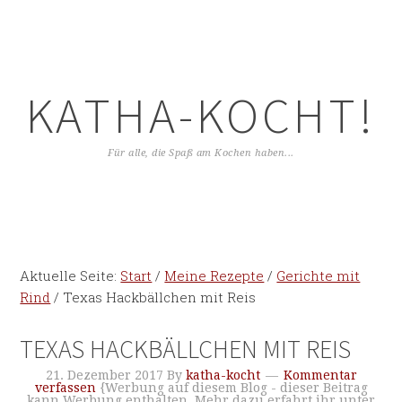
KATHA-KOCHT!
Für alle, die Spaß am Kochen haben...
Aktuelle Seite:
Start
/
Meine Rezepte
/
Gerichte mit
Rind
/
Texas Hackbällchen mit Reis
TEXAS HACKBÄLLCHEN MIT REIS
21. Dezember 2017
By
katha-kocht
Kommentar
verfassen
{Werbung auf diesem Blog - dieser Beitrag
kann Werbung enthalten. Mehr dazu erfahrt ihr unter