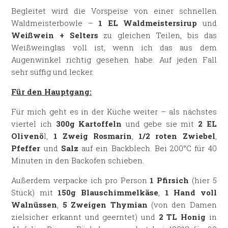
Begleitet wird die Vorspeise von einer schnellen
Waldmeisterbowle –
1 EL Waldmeistersirup
und
Weißwein + Selters
zu gleichen Teilen, bis das
Weißweinglas voll ist, wenn ich das aus dem
Augenwinkel richtig gesehen habe. Auf jeden Fall
sehr süffig und lecker.
Für den Hauptgang:
Für mich geht es in der Küche weiter – als nächstes
viertel ich
300g Kartoffeln
und gebe sie mit
2 EL
Olivenö
l,
1 Zweig Rosmarin
,
1/2 roten Zwiebel
,
Pfeffer
und
Salz
auf ein Backblech. Bei 200°C für 40
Minuten in den Backofen schieben.
Außerdem verpacke ich pro Person
1 Pfirsich
(hier 5
Stück) mit
150g Blauschimmelkäse
,
1 Hand voll
Walnüssen
,
5 Zweigen Thymian
(von den Damen
zielsicher erkannt und geerntet) und
2 TL Honig
in