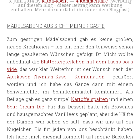
3. Juni 2014
By
katha-kocht
4 Kommentare
{Werbung
auf diesem Blog - dieser Beitrag kann Werbung
enthalten. Mehr dazu erfahrt ihr unter dem Blogpost}
MÄDELSABEND AUS SICHT MEINER GÄSTE
Zum gestrigen Mädelsabend gab es keine großen,
neuen Kreationen – ich bin eher den teilweise schon
lange geäußerten Wünschen gefolgt. Dr. Michi wollte
unbedingt die
Blätterteigteilchen mit dem Lachs sous
vide
, das war klar. Weiterhin ist der Wunsch nach der
Aprikosen-Thymian-Käse Kombination
geäußert
worden und ich habe das Ganze dann mit einem
Schweinefilet im Schinkenmantel kombiniert. Als
Beilage gab es ganz simpel
Kartoffelspalten
und einen
Sour Cream Dip
. Für das Dessert hatte ich Brownies
und hausgemachtes Vanilleeis geplant, aber die Hälfte
der Damen war schon so satt, dass wir uns auf ein
Kügelchen Eis für jeden von uns beschränkt haben.
Ich habe mich diesmal komplett auf meine Backöfen