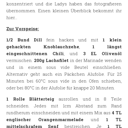
konzentriert und die Ladys haben das fotografieren
übernommen. Einen kleinen Überblick bekommt ihr
hier…
Zur Vorspeise:
1/2 Bund Dill
fein hacken und mit
1 klein
gehackten Knoblauchzehe
,
1 längst
eingeschnittenen Chili
, und
3 EL Olivenöl
vermischen.
200g Lachsfilet
in der Marinade wenden
und in einem sous vide Beutel einschließen.
Alternativ geht auch ein Päckchen Alufolie. Für 25
Minuten bei 60°C sous vide in den Ofen schieben,
oder bei 80°C in der Alufolie für knappe 20 Minuten.
1 Rolle Blätterteig
ausrollen und in 8 Teile
schneiden. Jedes mit 1cm Abstand zum Rand
rundherum einschneiden und mit einem Mix aus
4 TL
englischer Orangenmarmelade
und
1 TL
mittelschrafem Senf
bestreichen. Je
1 TL