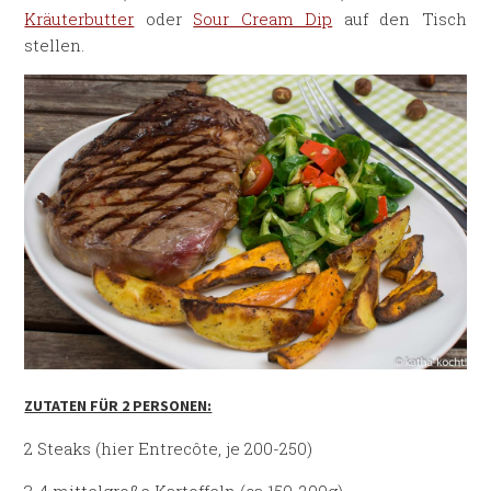
Kräuterbutter
oder
Sour Cream Dip
auf den Tisch
stellen.
ZUTATEN FÜR 2 PERSONEN:
2 Steaks (hier Entrecôte, je 200-250)
3-4 mittelgroße Kartoffeln (ca 150-200g)