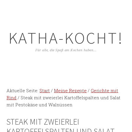
KATHA-KOCHT!
Für alle, die Spaß am Kochen haben...
Aktuelle Seite:
Start
/
Meine Rezepte
/
Gerichte mit
Rind
/
Steak mit zweierlei Kartoffelspalten und Salat
mit Pestokäse und Walnüssen
STEAK MIT ZWEIERLEI
KARTOFFELSPALTEN UND SALAT