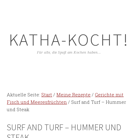
KATHA-KOCHT!
Für alle, die Spaß am Kochen haben...
Aktuelle Seite:
Start
/
Meine Rezepte
/
Gerichte mit
Fisch und Meeresfrüchten
/
Surf and Turf – Hummer
und Steak
SURF AND TURF – HUMMER UND
STEAK