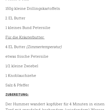
150g kleine Drillingskartoffeln
2 EL Butter
1 kleines Bund Petersilie
Für die Kräuterbutter:
4 EL Butter
(Zimmertemperatur)
etwas frische Petersilie
1/2 kleine Zwiebel
1 Knoblauchzehe
Salz & Pfeffer
ZUBEREITUNG:
Der Hummer wandert kopfüber für 4 Minuten in einen
Topf mit sprudelnd kochendem (=siedendem) Wasser.